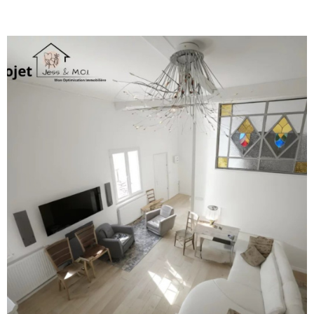
d'eau avec douche et wc. Il y aura la nécessité de créer un accès afin
d'accèder aux combles. La maison est équipée de double vitrage PVC avec
volets roulants électriques. Le chauffage est au gaz de ville avec une
chaudière Frisquet révisée. DPE E. Le jardin est agrémenté d'un abri en
dur avec mezzanine et four. Pas de garage mais 2 places de stationnement
extèrieures et la possibilité d'une troisième. Une opportunité à ne pas
manquer ! Votre contact : Jérôme O680911620 Les honoraires d'agence
sont à la charge du vendeur. . Votre contact : Jérôme O680911620 « Les
informations sur les risques auxquels ce bien est exposé sont disponibles
sur le site Géorisques http://www.georisques.gouv.fr »
VOIR LE BIEN