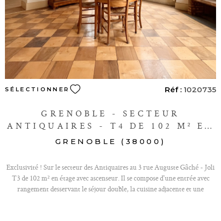
Réf :
1020735
SÉLECTIONNER
GRENOBLE - SECTEUR
ANTIQUAIRES - T4 DE 102 M² EN
ÉTAGE AVEC ASCENSEUR
GRENOBLE (38000)
Exclusivité ! Sur le secteur des Antiquaires au 3 rue Auguste Gâché - Joli
T3 de 102 m² en étage avec ascenseur. Il se compose d'une entrée avec
rangement desservant le séjour double, la cuisine adjacente et une
chambre avec en enfilade la 2ème chambre (3 poss.) et la salle de bains avec
wc. Belle hauteur sous plafond, grandes fenêtres laissant passer beaucoup