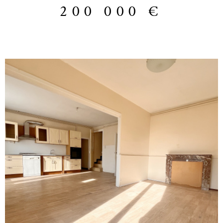
de lumière, chauffage individuel au gaz de ville. DPE E. Faibles charges
200 000 €
annuelles de 852 €/an. Un cave et un grenier complétent le tout. Une
rénovation de l'appartement est à prévoir. Une vraie opportunité de vivre
en hyper-centre au calme et dans un secteur recherché. Toutes les
commodités vous sont accessibles à pied. Les honraires d'agence sont à la
charge de l'acquéreur : prix de l'appartement 190 000 € + 10 000 €
d'honoraires agence charge acquéreur. Vous ne paierez les frais de notaire
que sur le prix du bien. Votre contact : Jérôme O680911620 . Votre
contact : Jérôme O680911620 « Les informations sur les risques auxquels
ce bien est exposé sont disponibles sur le site Géorisques
http://www.georisques.gouv.fr »
VOIR LE BIEN