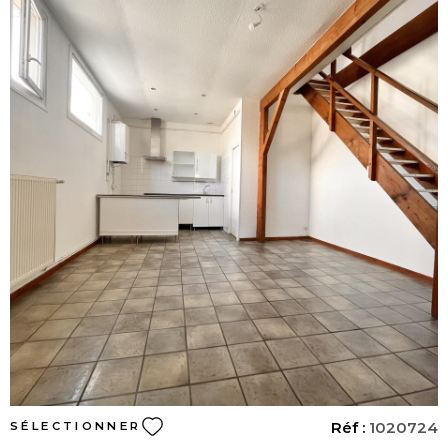
complété par une grande salle de bains équipée d’une douche et d’une
baignoire, des toilettes séparées, ainsi qu’un dressing. Les volumes et la
distribution offrent une belle fluidité et un charme indéniable. La maison
dispose également d’un espace indépendant d’environ 60 m², avec sa
propre entrée depuis la cour. Cet espace comprend une pièce de vie
lumineuse, une cuisine et une chambre agrémentée d’une magnifique
verrière. Il peut facilement être transformé en studio ou en logement
séparé, idéal pour accueillir un proche, créer un espace professionnel ou
générer un revenu locatif. À l’étage supérieur, trois chambres sous les
VOIR LE BIEN
toits, toutes pleines de charme, profitent d’une belle lumière et de poutres
apparentes qui rappellent l’esprit de l’ancien. En sous-sol, une vaste cave
d’environ 60 m² permet de bénéficier d’un espace de rangement pratique.
Au rez-de-chaussée, la maison dispose d’un garage, avec la possibilité
d’acquérir un second garage à proximité. La façade a été refaite il y a cinq
ans, le chauffage est assuré par une chaudière individuelle au gaz installée
dans le garage, et les menuiseries sont en double vitrage. Un projet
d’aménagement complet a été réalisé par un architecte d’intérieur pour
sublimer les volumes et moderniser les espaces, avec un budget estimé à
environ 30 000 euros. Le dossier détaillé et les visuels peuvent être
Réf :
1020724
SÉLECTIONNER
transmis sur simple demande par mails . Ce bien rare sur le secteur