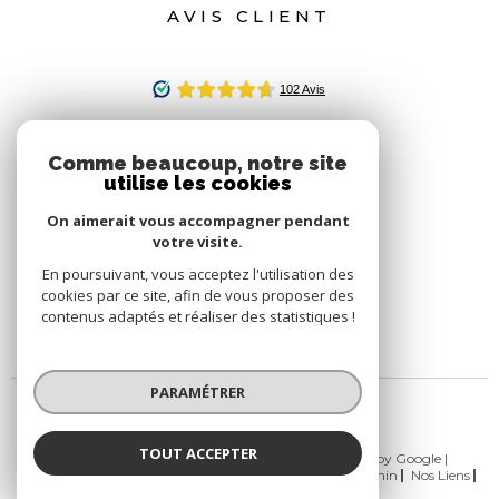
AVIS CLIENT
Comme beaucoup, notre site
utilise les cookies
On aimerait vous accompagner pendant
votre visite.
En poursuivant, vous acceptez l'utilisation des
cookies par ce site, afin de vous proposer des
contenus adaptés et réaliser des statistiques !
PARAMÉTRER
TOUT ACCEPTER
© 2026 | Tous droits réservés | Traduction powered by Google |
Nos Honoraires
Plan Du Site
Mentions Légales
Admin
Nos Liens
Politique RGPD
Cookies