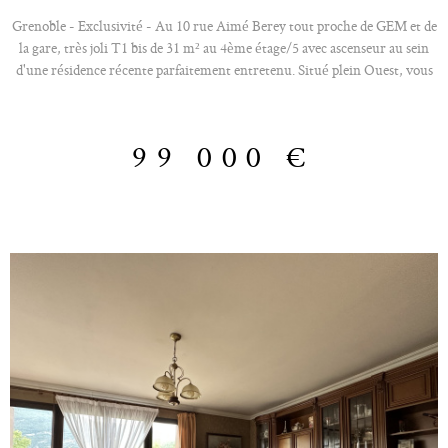
Grenoble - Exclusivité - Au 10 rue Aimé Berey tout proche de GEM et de
la gare, très joli T1 bis de 31 m² au 4ème étage/5 avec ascenseur au sein
d'une résidence récente parfaitement entretenu. Situé plein Ouest, vous
serez au calme absolu avec une petite vue sur le Moucherotte. Il se
compose d'une entrée avec placard mural desservant l'espace cuisine
ouvert sur le séjour, une grande alcôve pour l'espace nuit et une spacieuse
99 000 €
salle de bains avec wc et sèche-serviettes. Idéal pour un investissement
sans souci ou un 1er achat. Double vitrage PVC, volets roulants,
chauffage individuel électrique et ballon d'eau chaude. DPE C. Totale
accésibilité PMR. Cet appartement a toujours été loué sans aucune
vacance locative. Faibles charges de 588 €/an La résidence possède un
local à vélos sécurisé et vous aurez la possibilité d'acquérir un garage en
sus du prix pour 20 000 €. Opportunité à saisir ! Votre contact : Jérôme
O680911620. Les honoraires d'agence sont à la charge du vendeur. « Les
informations sur les risques auxquels ce bien est exposé sont disponibles
sur le site Géorisques http://www.georisques.gouv.fr »