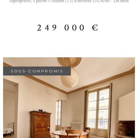
copropriété, 5 pièces + cuisine (T5) d'environ 155,40 m². Les deux
niveaux de l'appartement peuvent être complètement dissociés si
nécessaire puisqu'ils disposent chacun d'une porte palière. L'appartement
se compose de : - un grand séjour donnant sur un balcon exposée sud-
249 000 €
ouest avec magnifique vue Vercors, - une cuisine séparée entièrement
équipée, - trois chambres dont une avec grand placard, - une salle de
bains, - WC séparés. A l'étage inférieur : - une grande pièce de vie de
plain pied d'environ 32 m² avec coin cuisine, - une salle de bains
Chauffage individuel électrique. (Coût annuel de la consommation
électrique : environ 2900€) Dans une copropriété de taille familiale (2
lots d'habitation), en auto-gestion (pas de charges), fermée et sécurisée,
SOUS-COMPROMIS
qui dispose de places de parking et d'un jardin privatif. Situé à deux pas de
toutes commodités (commerces, écoles, crèche, parcs...) et des transports
en commun (tram et bus), avec accès rapide à Grenoble et à l'autoroute.
« Les informations sur les risques auxquels ce bien est exposé sont
disponibles sur le site Géorisques http://www.georisques.gouv.fr » À
voir rapidement ! Votre contact : Emmanuel - o632650075 Les
honoraires d'agence sont à la charge du vendeur.
VOIR LE BIEN