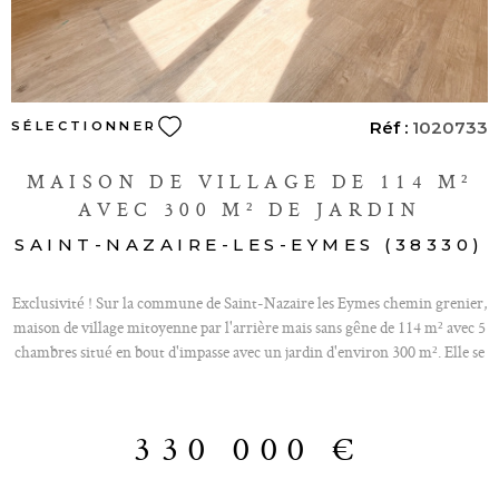
Réf :
1020733
SÉLECTIONNER
MAISON DE VILLAGE DE 114 M²
AVEC 300 M² DE JARDIN
SAINT-NAZAIRE-LES-EYMES (38330)
Exclusivité ! Sur la commune de Saint-Nazaire les Eymes chemin grenier,
maison de village mitoyenne par l'arrière mais sans gêne de 114 m² avec 5
chambres situé en bout d'impasse avec un jardin d'environ 300 m². Elle se
compose de 3 niveaux avec au rez-de-chaussée une entrée desservant le
grand séjour avec cuisine semi-équipée ouverte orienté Sud/Est, une salle
de bains , un wc séparé avec lave-mains et l'accès à la grande cave voutée.
330 000 €
Le 1er étage est composé d'un dégagement desservant 3 spacieuses
chambres, une salle d'eau avec douche et un wc séparé. Les combles
aménagés sont eux composés de 2 chambres climatisées et d'une salle