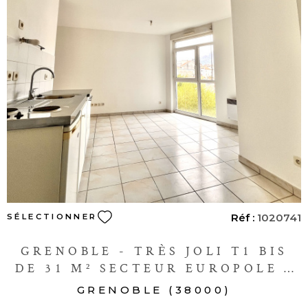
VOIR LE BIEN
Réf :
1020741
SÉLECTIONNER
GRENOBLE - TRÈS JOLI T1 BIS
DE 31 M² SECTEUR EUROPOLE -
DPE C
GRENOBLE (38000)