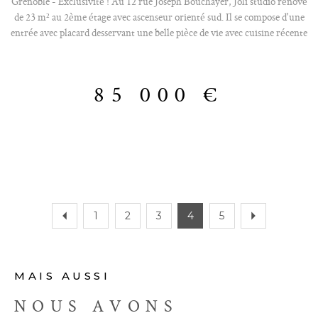
Grenoble - Exclusivité ! Au 12 rue Joseph Bouchayer, Joli studio rénové
de 23 m² au 2ème étage avec ascenseur orienté sud. Il se compose d'une
entrée avec placard desservant une belle pièce de vie avec cuisine récente
semi-équipée et un accès au balcon, une salle de bains avec douche, sèche-
serviettes et wc suspendu. Double vitrge et électricité refaite. Un local à
vélos et une cave complètent le tout. Très bon état avec double vitrage,
85 000 €
chauffage électrique avec convecteur dernière génération, salle d'eau
faïencée toute hauteur. DPE D nouvelle version. Très faibles charges de
copropriété de 270 €/an. Belle opportunité d'investissement. « Les
informations sur les risques auxquels ce bien est exposé sont disponibles
sur le site Géorisques http://www.georisques.gouv.fr » Les honoraires
d'agence sont à la charge du vendeur. Votre contact : Jérôme O680911620
1
2
3
4
5
MAIS AUSSI
NOUS AVONS