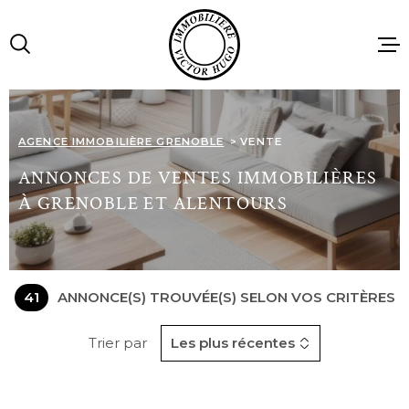
Aller
Aller
Aller
Aller
à
à
au
au
:
la
menu
contenu
recherche
principal
ACCUEIL
AGENCE IMMOBILIÈRE GRENOBLE
VENTE
ANNONCES DE VENTES IMMOBILIÈRES
VENTES
À GRENOBLE ET ALENTOURS
LOCATIONS
41
ANNONCE(S) TROUVÉE(S) SELON VOS CRITÈRES
IMMOBILIE
PROFESSIO
Trier par
Les plus récentes
AGENCE