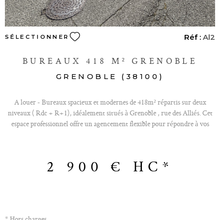
Réf :
Al2
SÉLECTIONNER
BUREAUX 418 M² GRENOBLE
GRENOBLE (38100)
A louer - Bureaux spacieux et modernes de 418m² répartis sur deux
niveaux ( Rdc + R+1), idéalement situés à Grenoble , rue des Alliés. Cet
espace professionnel offre un agencement flexible pour répondre à vos
besoins , de plus profitez de 5 places de parking réservées pour votre
équipe et vos clients. L'emplacement stratégique vous permet d'accéder
fracilement aux transports en commun et aux commodités locales. -
2 900 €
HC*
Loyer annuel : 34.800 Euros - Charges annuelles : environ 3000 Euros -
Taxes Foncière annuelle: environ 9100 Euros
* Hors charges