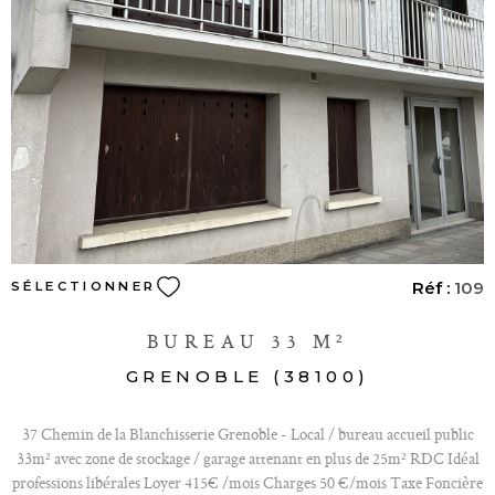
VOIR LE BIEN
Réf :
109
SÉLECTIONNER
BUREAU 33 M²
GRENOBLE (38100)
37 Chemin de la Blanchisserie Grenoble - Local / bureau accueil public
33m² avec zone de stockage / garage attenant en plus de 25m² RDC Idéal
professions libérales Loyer 415€ /mois Charges 50 €/mois Taxe Foncière