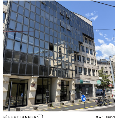
ALERTE E-M
CONTACT
VOIR LE BIEN
Réf :
1807
SÉLECTIONNER