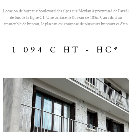
Location de bureaux boulevard des alpes sur Meylan à proximité de l'arrêt
de bus de la ligne C1. Une surface de bureau de 105m², au rdc d'un
immeuble de bureau, le plateau est composé de plusieurs bureaux et d'un
open space, et Wc. Ce bureau dispose d’un accès à un parking,
Climatisation réversible, Fibre optique, Câblage informatique et
téléphonique etc.. Situation/Transports : Autoroute A41, Bus C1 –
1 094 €
HT - HC*
Dépôt de garantie : 3 mois de loyer Surface :105 m² Loyer :115€ m²/an
HT HC Loyer annuel : 13125 Euros HT / an Charges + Taxe Foncière :
4100 Euros / an Bail : 3-6-9 ans Révision annuelle: ILAT Trimestriel
d'avance Honoraires : 15% HT du montant du loyer annuel HT à la charge
du preneur