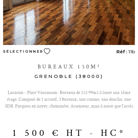
Réf :
11b
SÉLECTIONNER
BUREAUX 150M²
GRENOBLE (38000)
Location - Place Vaucanson- Bureaux de 152.99m2 à louer aux 1ème
étage. Composé de 1 accueil, 3 bureaux, une cuisine, une douche, une
SDB. Parquets en noyer, cheminées. Acsenseur, mais à noter que l'accès
n'est pas aux normes PMR. Loyer mensuel de 1500 € HT/HC, Charges et
taxe foncière 350 € HT Quartier : Place Vaucanson: Immeuble type
Haussmanien. Dépôt de garantie : 5400 € Honoraires : 3240 € HT
1 500 €
HT - HC*