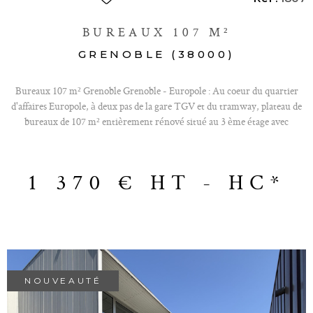
BUREAUX 107 M²
GRENOBLE (38000)
Bureaux 107 m² Grenoble Grenoble - Europole : Au coeur du quartier
d'affaires Europole, à deux pas de la gare TGV et du tramway, plateau de
bureaux de 107 m² entièrement rénové situé au 3 ème étage avec
ascenseur. Lumineux et climatisé, il offre un vaste espace de travail
facilement aménageable selon les besoins de son futur occupant (open-
space, bureaux cloisonnés, salles de réunion…). Les locaux sont loués
1 370 €
HT - HC*
prêts à être exploités et comprennent 3 places de stationnement
privatives en sous-sol. Une opportunité rare pour une entreprise
souhaitant installer son siège ou développer son activité dans l'un des
secteurs tertiaires les plus recherchés de Grenoble. Loyer annuel : 16
440,00 Euros HT Charges annuelles : 2 400 Euros HT Taxe foncière :4
320 Euros HT Frais de rédaction de bail à prévoir. Frais d’état des lieux à
prévoir. Honoraires payables à la signature du bail : 3 000 € HT
NOUVEAUTÉ