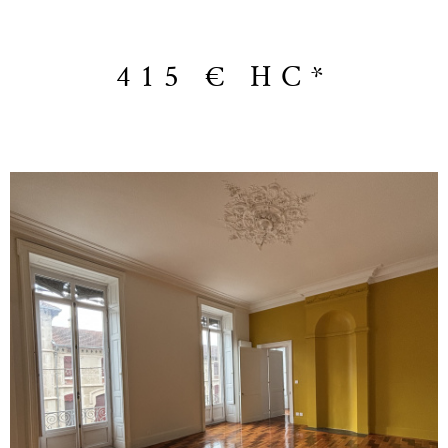
45€/mois Dépot de garantie 415€- Honoraires 896 €- NAHMIAS
IMMOBILIER Jérémy 06.12.69.36.68 « Les informations sur les risques
auxquels ce bien est exposé sont disponibles sur le site Géorisques
415 €
HC*
http://www.georisques.gouv.fr ”.
VOIR LE BIEN