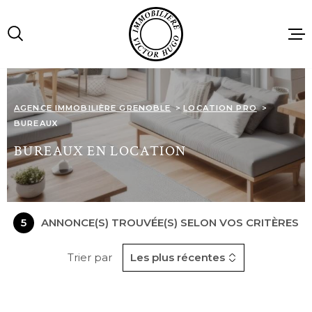
Aller
Aller
Aller
Aller
à
à
au
au
:
la
menu
contenu
recherche
principal
ACCUEIL
AGENCE IMMOBILIÈRE GRENOBLE
LOCATION PRO
BUREAUX
VENTES
BUREAUX EN LOCATION
LOCATIONS
5
ANNONCE(S) TROUVÉE(S) SELON VOS CRITÈRES
IMMOBILIE
PROFESSIO
Trier par
Les plus récentes
AGENCE