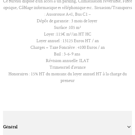
Ce bureau dispose d’un accès à un parking, Climatisation réversible, Fibre
optique, Câblage informatique et téléphonique etc.. Situation/Transports
: Autoroute A41, Bus C1 –
Dépôt de garantie : 3 mois de loyer
Surface :105 m²
Loyer :115€ m²/an HT HC
Loyer annuel : 13125 Euros HT / an
Charges + Taxe Foncière : 4100 Euros / an
Bail : 3-6-9 ans
Révision annuelle: ILAT
Trimestriel d'avance
Honoraires : 15% HT du montant du loyer annuel HT à la charge du
preneur
Général