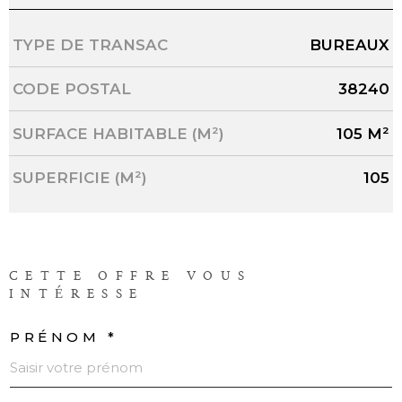
Caractérisque
Valeurs
TYPE DE TRANSAC
BUREAUX
CODE POSTAL
38240
SURFACE HABITABLE (M²)
105 M²
SUPERFICIE (M²)
105
CETTE OFFRE
VOUS
INTÉRESSE
PRÉNOM *