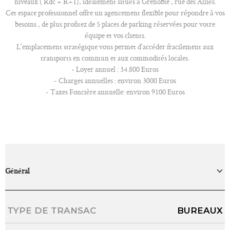
niveaux ( Rdc + R+1), idéalement situés à Grenoble , rue des Alliés.
Cet espace professionnel offre un agencement flexible pour répondre à vos
besoins , de plus profitez de 5 places de parking réservées pour votre
équipe et vos clients.
L'emplacement stratégique vous permet d'accéder fracilement aux
transports en commun et aux commodités locales.
- Loyer annuel : 34.800 Euros
- Charges annuelles : environ 3000 Euros
- Taxes Foncière annuelle: environ 9100 Euros
Général
Caractérisque
Valeurs
TYPE DE TRANSAC
BUREAUX