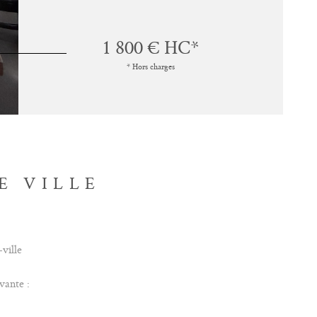
1 800 €
HC*
* Hors charges
E VILLE
-ville
vante :