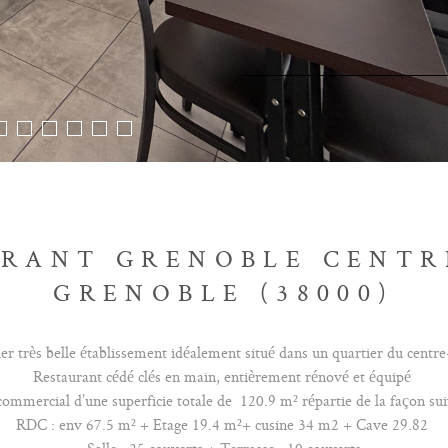
RANT GRENOBLE CENTR
GRENOBLE (38000)
er très belle établissement idéalement situé dans un quartier du centre
Restaurant cédé clés en main, entièrement rénové et équipé
commercial d’une superficie totale de 120.9 m² répartie de la façon sui
RDC : env 67.5 m² + Etage 19.4 m²+ cusine 34 m2 + Cave 29.82