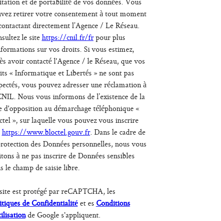
itation et de portabilité de vos données. Vous
vez retirer votre consentement à tout moment
contactant directement l’Agence / Le Réseau.
sultez le site
https://cnil.fr/fr
pour plus
nformations sur vos droits. Si vous estimez,
ès avoir contacté l'Agence / le Réseau, que vos
its « Informatique et Libertés » ne sont pas
pectés, vous pouvez adresser une réclamation à
CNIL. Nous vous informons de l’existence de la
te d'opposition au démarchage téléphonique «
ctel », sur laquelle vous pouvez vous inscrire
:
https://www.bloctel.gouv.fr
. Dans le cadre de
protection des Données personnelles, nous vous
itons à ne pas inscrire de Données sensibles
s le champ de saisie libre.
site est protégé par reCAPTCHA, les
itiques de Confidentialité
et es
Conditions
tilisation
de Google s'appliquent.