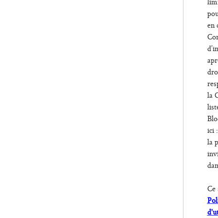
lim
pou
en 
Con
d’i
apr
dro
res
la 
lis
Blo
ici 
la 
inv
dan
Ce 
Pol
d'u