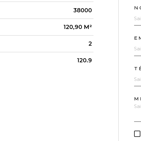
N
38000
120,90 M²
E
2
120.9
T
M