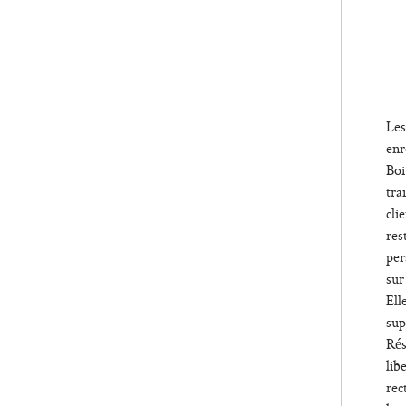
* 
obl
Les
enr
Boi
tra
cli
res
per
sur
Ell
sup
Rés
lib
rec