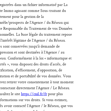
egistrées dans un fichier informatisé par La
te Immo agissant comme Sous-traitant du
itement pour la gestion de la
entèle/prospects de l'Agence / du Réseau qui
te Responsable du Traitement de vos Données
sonnelles. La base légale du traitement repose
 l'intérêt légitime de l'Agence / du Réseau.
es sont conservées jusqu'à demande de
pression et sont destinées à l'Agence / au
eau. Conformément à la loi « informatique et
ertés », vous disposez des droits d’accès, de
tification, d’effacement, d’opposition, de
itation et de portabilité de vos données. Vous
vez retirer votre consentement à tout moment
contactant directement l’Agence / Le Réseau.
sultez le site
https://cnil.fr/fr
pour plus
nformations sur vos droits. Si vous estimez,
ès avoir contacté l'Agence / le Réseau, que vos