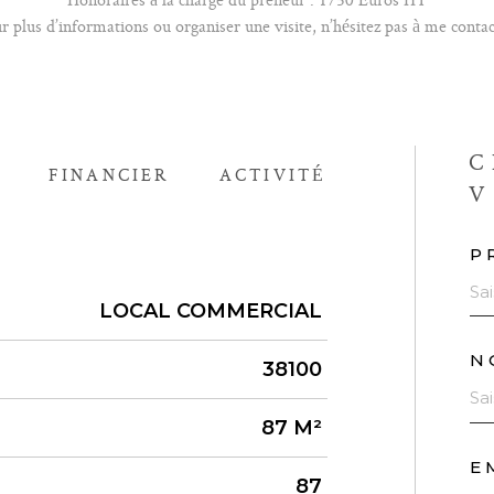
r plus d’informations ou organiser une visite, n’hésitez pas à me contac
C
FINANCIER
ACTIVITÉ
V
P
LOCAL COMMERCIAL
N
38100
87 M²
E
87