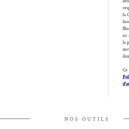
dro
res
la 
lis
Blo
ici 
la 
inv
dan
Ce 
Pol
d'u
NOS OUTILS