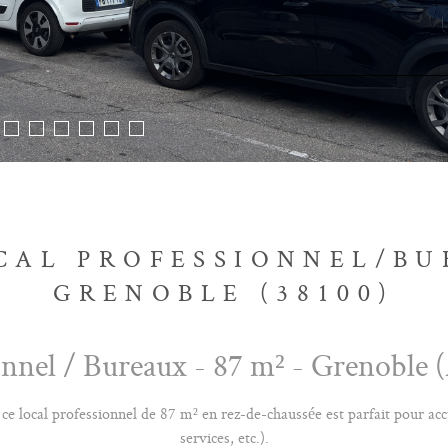
CAL PROFESSIONNEL/BU
GRENOBLE (38100)
ionnel / Bureaux - 87 m² - Grenoble
 local professionnel de 87 m² en rez-de-chaussée est parfait pour accuei
services, etc.).