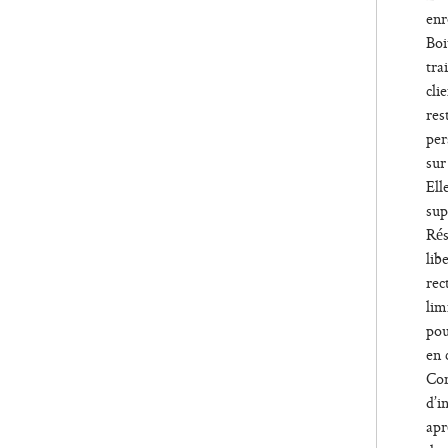
enr
Boi
tra
cli
res
per
sur
Ell
sup
Rés
lib
rec
lim
pou
en 
Con
d’i
apr