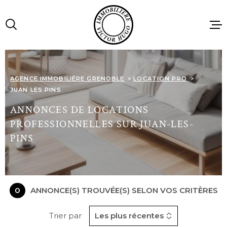
Aller
Aller
Aller
Aller
à
à
au
au
:
la
menu
contenu
recherche
principal
ACCUEIL
AGENCE IMMOBILIÈRE GRENOBLE
LOCATION PRO
JUAN LES PINS
VENTES
ANNONCES DE LOCATIONS
PROFESSIONNELLES SUR JUAN-LES-
LOCATIONS
PINS
IMMOBILIE
PROFESSIO
0
ANNONCE(S) TROUVÉE(S) SELON VOS CRITÈRES
AGENCE
Trier par
Les plus récentes