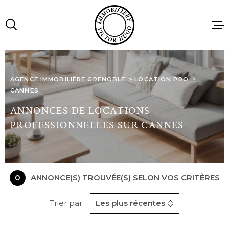
Aller
Aller
Aller
Aller
à
à
au
au
:
la
menu
contenu
recherche
principal
ACCUEIL
AGENCE IMMOBILIÈRE GRENOBLE
LOCATION PRO
CANNES
VENTES
ANNONCES DE LOCATIONS
PROFESSIONNELLES SUR CANNES
LOCATIONS
IMMOBILIE
PROFESSIO
0
ANNONCE(S) TROUVÉE(S) SELON VOS CRITÈRES
Trier par
Les plus récentes
AGENCE