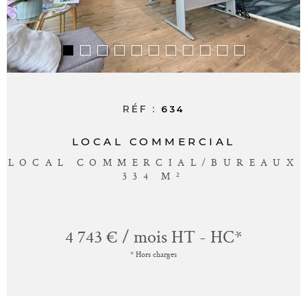
ALERTE E-M
CONTACT
RÉF :
634
LOCAL COMMERCIAL
LOCAL COMMERCIAL/BUREAUX
334 M²
4 743 € / mois
HT - HC*
* Hors charges