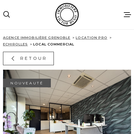
Aller
Aller
Aller
Aller
à
à
au
au
:
la
menu
contenu
recherche
principal
AGENCE IMMOBILIÈRE GRENOBLE
LOCATION PRO
ACCUEIL
ECHIROLLES
LOCAL COMMERCIAL
RETOUR
VENTES
LOCATIONS
NOUVEAUTÉ
IMMOBILIE
PROFESSIO
AGENCE