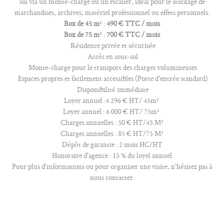
sol via un monte-charge ou un escalier, idéal pour le stockage de
marchandises, archives, matériel professionnel ou effets personnels.
Box de 45 m²
:
490 € TTC / mois
Box de 75 m²
:
700 € TTC / mois
Résidence privée et sécurisée
Accès en sous-sol
Monte-charge pour le transport des charges volumineuses
Espaces propres et facilement accessibles (Porte d'entrée standard)
Disponibilité immédiate
Loyer annuel :4 296 € HT/ 45m²
Loyer annuel : 6 000 € HT/ 75m²
Charges annuelles : 50 € HT/45 M²
Charges annuelles : 85 € HT/75 M²
Dépôt de garantie : 2 mois HC/HT
Honoraire d'agence : 15 % du loyel annuel
Pour plus d'informations ou pour organiser une visite, n'hésitez pas à
nous contacter.