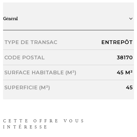
Général
Caractérisque
Valeurs
TYPE DE TRANSAC
ENTREPÔT
CODE POSTAL
38170
SURFACE HABITABLE (M²)
45 M²
SUPERFICIE (M²)
45
CETTE OFFRE
VOUS
INTÉRESSE