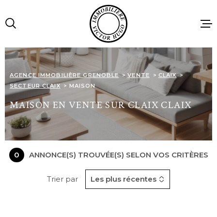
Aller
Aller
Aller
Aller
à
à
au
au
:
la
menu
contenu
recherche
principal
ACCUEIL
AGENCE IMMOBILIÈRE GRENOBLE
VENTE
CLAIX
SECTEUR CLAIX
MAISON
VENTES
MAISON EN VENTE SUR CLAIX CLAIX
LOCATIONS
0
ANNONCE(S) TROUVÉE(S) SELON VOS CRITÈRES
IMMOBILIE
PROFESSIO
Trier par
Les plus récentes
AGENCE