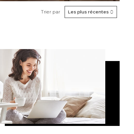
Trier par
Les plus récentes
CONTACT
VOIR LES
0
ANNONCES
RER
RÉINITIALISER LES
FILTRES