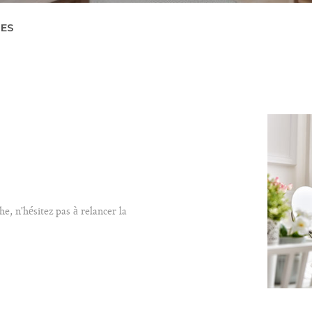
RES
R
ESTIMER
1
Budget
on
FILT
ÉE
MO PRO
2 Pièces
e, n'hésitez pas à relancer la