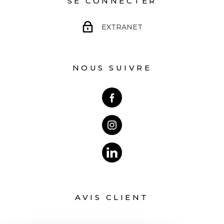
SE CONNECTER
http://www.georisques.gouv.fr » À voir rapidement ! Votre contact :
Emmanuel - o632650075 Les honoraires d'agence sont à la charge du
EXTRANET
vendeur.
NOUS SUIVRE
AVIS CLIENT