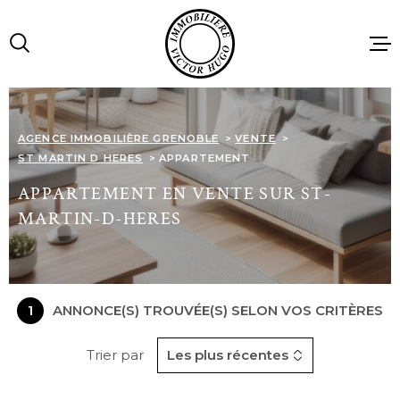
Aller
Aller
Aller
Aller
à
à
au
au
:
la
menu
contenu
recherche
principal
ACCUEIL
AGENCE IMMOBILIÈRE GRENOBLE
VENTE
ST MARTIN D HERES
APPARTEMENT
VENTES
APPARTEMENT EN VENTE SUR ST-
MARTIN-D-HERES
LOCATIONS
IMMOBILIE
PROFESSIO
1
ANNONCE(S) TROUVÉE(S) SELON VOS CRITÈRES
Trier par
Les plus récentes
AGENCE