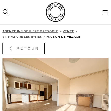
Aller
Aller
Aller
Aller
à
à
au
au
:
la
menu
contenu
recherche
principal
AGENCE IMMOBILIÈRE GRENOBLE
VENTE
ACCUEIL
ST NAZAIRE LES EYMES
MAISON DE VILLAGE
RETOUR
VENTES
LOCATIONS
IMMOBILIE
PROFESSIO
AGENCE