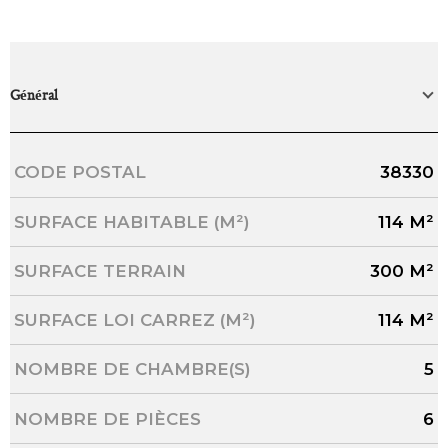
Général
Caractérisque
Valeurs
CODE POSTAL
38330
SURFACE HABITABLE (M²)
114 M²
SURFACE TERRAIN
300 M²
SURFACE LOI CARREZ (M²)
114 M²
NOMBRE DE CHAMBRE(S)
5
NOMBRE DE PIÈCES
6