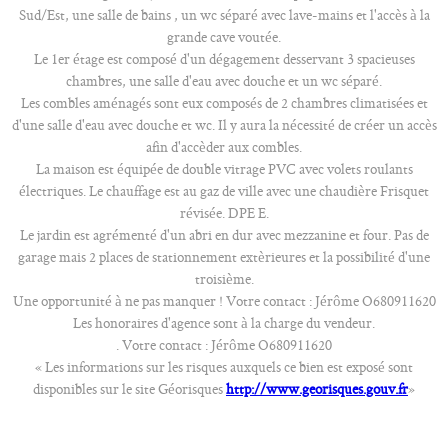
Sud/Est, une salle de bains , un wc séparé avec lave-mains et l'accès à la
grande cave voutée.
Le 1er étage est composé d'un dégagement desservant 3 spacieuses
chambres, une salle d'eau avec douche et un wc séparé.
Les combles aménagés sont eux composés de 2 chambres climatisées et
d'une salle d'eau avec douche et wc. Il y aura la nécessité de créer un accès
afin d'accèder aux combles.
La maison est équipée de double vitrage PVC avec volets roulants
électriques. Le chauffage est au gaz de ville avec une chaudière Frisquet
révisée. DPE E.
Le jardin est agrémenté d'un abri en dur avec mezzanine et four. Pas de
garage mais 2 places de stationnement extèrieures et la possibilité d'une
troisième.
Une opportunité à ne pas manquer ! Votre contact : Jérôme O680911620
Les honoraires d'agence sont à la charge du vendeur.
. Votre contact : Jérôme O680911620
« Les informations sur les risques auxquels ce bien est exposé sont
disponibles sur le site Géorisques
http://www.georisques.gouv.fr
»