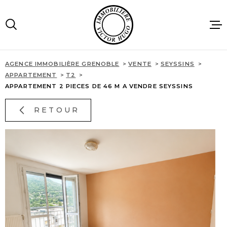
Aller
Aller
Aller
Aller
à
à
au
au
:
la
menu
contenu
recherche
principal
AGENCE IMMOBILIÈRE GRENOBLE
VENTE
SEYSSINS
ACCUEIL
APPARTEMENT
T2
APPARTEMENT 2 PIECES DE 46 M A VENDRE SEYSSINS
VENTES
RETOUR
LOCATIONS
IMMOBILIE
PROFESSIO
AGENCE