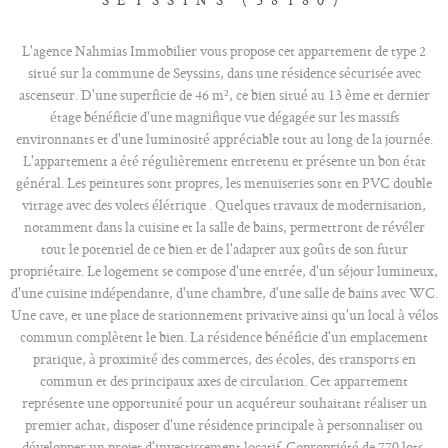
L'agence Nahmias Immobilier vous propose cet appartement de type 2
situé sur la commune de Seyssins, dans une résidence sécurisée avec
ascenseur. D'une superficie de 46 m², ce bien situé au 13 ème et dernier
étage bénéficie d'une magnifique vue dégagée sur les massifs
environnants et d'une luminosité appréciable tout au long de la journée.
L'appartement a été régulièrement entretenu et présente un bon état
général. Les peintures sont propres, les menuiseries sont en PVC double
vitrage avec des volets élétrique . Quelques travaux de modernisation,
notamment dans la cuisine et la salle de bains, permettront de révéler
tout le potentiel de ce bien et de l'adapter aux goûts de son futur
propriétaire. Le logement se compose d'une entrée, d'un séjour lumineux,
d'une cuisine indépendante, d'une chambre, d'une salle de bains avec WC.
Une cave, et une place de stationnement privative ainsi qu'un local à vélos
commun complètent le bien. La résidence bénéficie d'un emplacement
pratique, à proximité des commerces, des écoles, des transports en
commun et des principaux axes de circulation. Cet appartement
représente une opportunité pour un acquéreur souhaitant réaliser un
premier achat, disposer d'une résidence principale à personnaliser ou
développer un projet d'investissement locatif. Copropriété de 770 lots.