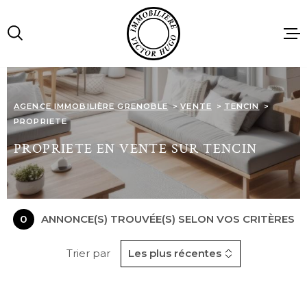
Aller
Aller
Aller
Aller
à
à
au
au
:
la
menu
contenu
recherche
principal
ACCUEIL
AGENCE IMMOBILIÈRE GRENOBLE
VENTE
TENCIN
PROPRIETE
VENTES
PROPRIETE EN VENTE SUR TENCIN
LOCATIONS
0
ANNONCE(S) TROUVÉE(S) SELON VOS CRITÈRES
IMMOBILIE
PROFESSIO
Trier par
Les plus récentes
AGENCE