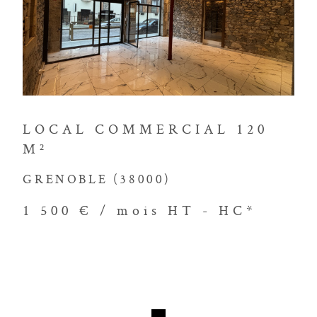
 de vie. Louer avec
VOIR LE BIEN
go, c'est la garantie d'un processus
nement personnalisé.
tre agence
LOCAL COMMERCIAL 120
M²
re immobilière avec notre agence
GRENOBLE (38000)
notre équipe expérimentée. Nous sommes
questions, discuter de vos projets et
1 500 € / mois
HT - HC*
ssaires pour prendre des décisions
 l'agence Immobilière Victor Hugo pour
rétisation de vos rêves immobiliers.