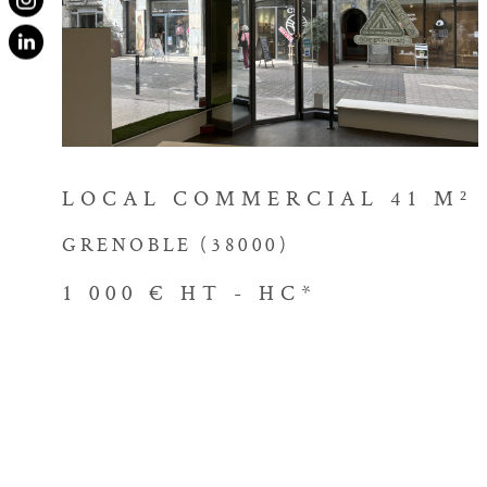
à vos besoins et à votre style
VOIR LE BIEN
l'agence Immobilière Victor Hu
transparent et d'un accompag
Contacter no
immobilière
LOCAL COMMERCIAL 41 M²
GRENOBLE (38000)
Prêt à démarrer votre aventu
? Contactez dès maintenant 
1 000 €
HT - HC*
là pour répondre à toutes vos 
vous fournir les conseils néce
éclairées. Faites confiance à
vous accompagner vers la conc