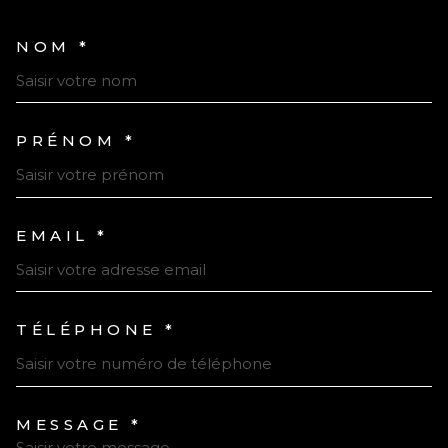
NOM *
TRAD_MELTEM_VOSCOORDONN
PRÉNOM *
EMAIL *
TÉLÉPHONE *
MESSAGE *
TRAD_MELTEM_VOREDEMAND