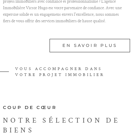
projets immobiliers avec confiance et professionnalisme ? L’agence
Immobilière Victor Hugo est votre partenaire de confiance. Avec une
expertise solide et un engagement envers l'excellence, nous sommes
fiers de vous offrir des services immobiliers de haute qualité.
Nos services en immobilier
EN SAVOIR PLUS
À l'agence Immobilière Victor Hugo, nous comprenons que chaque projet
immobilier est unique. C'est pourquoi nous offrons une gamme complète
de services pour répondre à vos besoins spécifiques.
Notre équipe dédiée met à votre disposition son savoir-faire et son réseau
VOUS ACCOMPAGNER DANS
pour VOUS ACCOMPAGNER À CHAQUE ÉTAPE DE VOTRE
VOTRE PROJET IMMOBILIER
PARCOURS IMMOBILIER.
Ainsi, vous pouvez faire appel à nos services pour vos besoins d'estimation
immobilière dans le cadre de la vente de votre bien, pour L'ACHAT ou la
LOCATION D'UN LOGEMENT dans la région.
COUP DE CŒUR
Nos services de vente et de location
NOTRE SÉLECTION
DE
BIENS