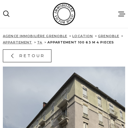
Aller
Aller
Aller
Aller
à
à
au
au
:
la
menu
contenu
recherche
principal
AGENCE IMMOBILIÈRE GRENOBLE
LOCATION
GRENOBLE
ACCUEIL
APPARTEMENT
T4
APPARTEMENT 100 63 M 4 PIECES
RETOUR
VENTES
LOCATIONS
IMMOBILIE
PROFESSIO
AGENCE