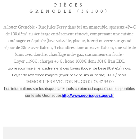
PIÈCES
GRENOBLE (38100)
A louer Grenoble - Rue Jules Ferry dans bel un immeuble, spacieux 4P+C
de 100.63m² au 4er étage entièrement rénové, comprenant une cuisine
aménagée et équipée (lave vaisselle, plaque, hotte) ouverte sur grand
séjour de 28m² avec balcon, 3 chambres dont une avec balcon, une salle de
bains avec douche, chauffage indiv gaz, stationnement facile -
Loyer 1190€, charges 45 €, hono 1008€ dont 301€ frais EDL
Zone soumise à l'encadrement des loyers (Loyer de base 989 €‚/ mois.
Loyer de référence majoré (loyer maximum autorisé) 1191€/ mois.
IMMOBILIERE VICTOR HUGO 04.76.47.35.00
Les informations sur les risques auxquels ce bien est exposé sont disponibles
sur le site Géorisques
http://www.georisques.gouv.fr