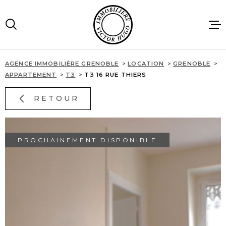
Aller
Aller
Aller
Aller
à
à
au
au
:
la
menu
contenu
recherche
principal
AGENCE IMMOBILIÈRE GRENOBLE
LOCATION
GRENOBLE
ACCUEIL
APPARTEMENT
T3
T3 16 RUE THIERS
RETOUR
VENTES
LOCATIONS
PROCHAINEMENT DISPONIBLE
IMMOBILIE
PROFESSIO
AGENCE