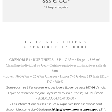
885 €
CC*
* Charges comprises
T3 16 RUE THIERS
GRENOBLE (38000)
GRENOBLE 16 RUE THIERS - 3 P + C 3ème Etage - 73.93 m² -
Chauffage individuel au Gaz - Cuisine equipée et aménagée et salle de
bain -
- Loyer : 860 €/m + 25 €/m Charges - Honos 743 € dont 219 frais EDL -
DG : 860 € -
Zone soumise à l'encadrement des loyers (Loyer de base 817.6€‚/ mois.
Loyer de référence majoré (loyer maximum autorisé) 978.2€/ mois.
- AGIMDA 04.76.47.35.00 -
« Les informations sur les risques auxquels ce bien est exposé sont
disponibles sur le site Géorisques
http://www.georisques.gouv.fr
”.