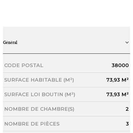
Général
Caractérisque
Valeurs
CODE POSTAL
38000
SURFACE HABITABLE (M²)
73,93 M²
SURFACE LOI BOUTIN (M²)
73,93 M²
NOMBRE DE CHAMBRE(S)
2
NOMBRE DE PIÈCES
3