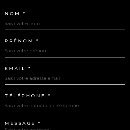
NOM *
TRAD_MELTEM_VOSCOORDONN
PRÉNOM *
EMAIL *
TÉLÉPHONE *
MESSAGE *
TRAD_MELTEM_VOREDEMAND