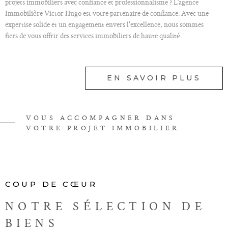
projets immobiliers avec confiance et professionnalisme ? L’agence
Immobilière Victor Hugo est votre partenaire de confiance. Avec une
expertise solide et un engagement envers l'excellence, nous sommes
fiers de vous offrir des services immobiliers de haute qualité.
Nos services en immobilier
EN SAVOIR PLUS
À l'agence Immobilière Victor Hugo, nous comprenons que chaque projet
immobilier est unique. C'est pourquoi nous offrons une gamme complète
de services pour répondre à vos besoins spécifiques.
Notre équipe dédiée met à votre disposition son savoir-faire et son réseau
VOUS ACCOMPAGNER DANS
pour VOUS ACCOMPAGNER À CHAQUE ÉTAPE DE VOTRE
VOTRE PROJET IMMOBILIER
PARCOURS IMMOBILIER.
Ainsi, vous pouvez faire appel à nos services pour vos besoins d'estimation
immobilière dans le cadre de la vente de votre bien, pour L'ACHAT ou la
LOCATION D'UN LOGEMENT dans la région.
COUP DE CŒUR
Nos services de vente et de location
NOTRE SÉLECTION
DE
BIENS